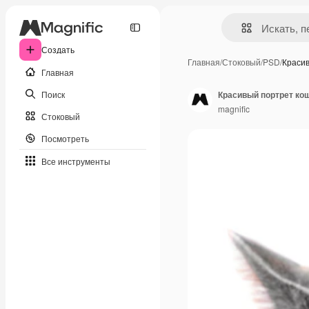
Создать
Главная
/
Стоковый
/
PSD
/
Краси
Главная
Поиск
Красивый портрет ко
magnific
Стоковый
Посмотреть
Все инструменты