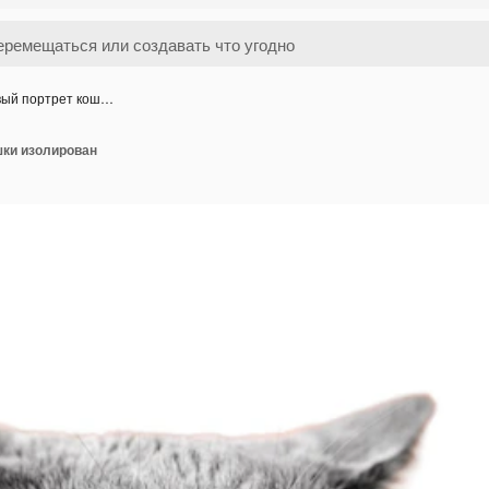
вый портрет кош…
шки изолирован