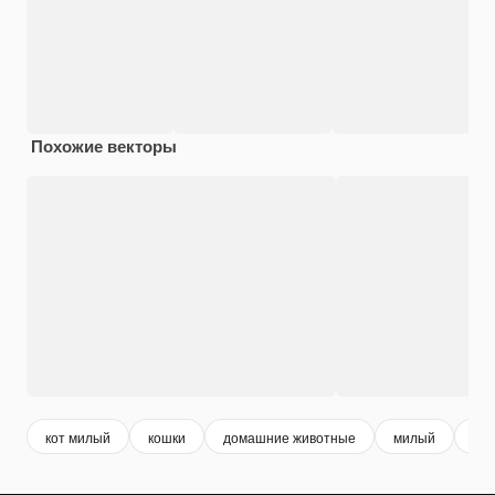
Похожие векторы
кот милый
кошки
домашние животные
милый
по