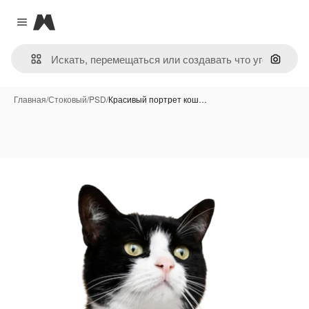
Magnific
Close menu
Поиск 
Главная
/
Стоковый
/
PSD
/
Красивый портрет кош…