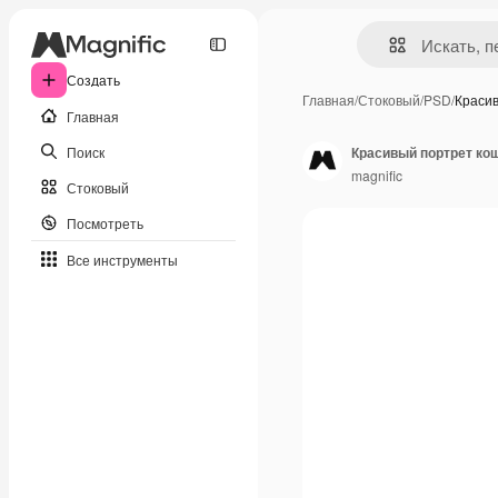
Создать
Главная
/
Стоковый
/
PSD
/
Краси
Главная
Поиск
Красивый портрет ко
magnific
Стоковый
Посмотреть
Все инструменты