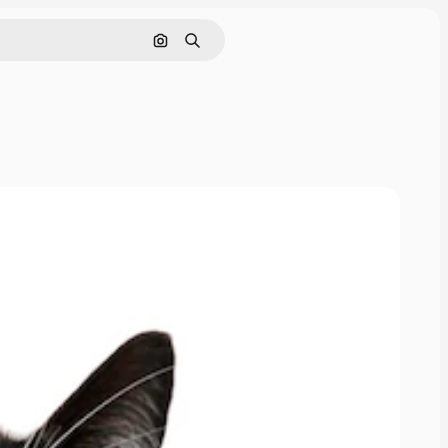
Поиск по изображению
Поиск