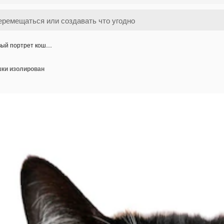
вый портрет кош…
шки изолирован