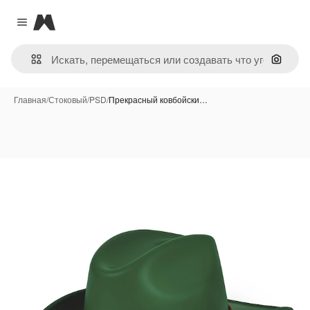
Magnific
Close menu
Поиск 
Главная
/
Стоковый
/
PSD
/
Прекрасный ковбойски…