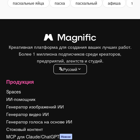
пасхальные яйца
пасха
пасхальный
афиша
трад
Креативная платформа для создания ваших лучших работ.
Более 1 миллиона подписчиков среди креаторов,
предприятий, агентств и студий.
Pусский
Продукция
Spaces
ИИ-помощник
Генератор изображений ИИ
Генератор видео ИИ
Генератор голоса на основе ИИ
Стоковый контент
MCP для Claude/ChatGPT
Новое