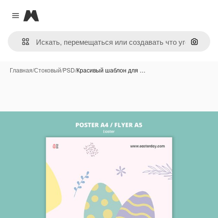
Magnific
Close menu
Поиск 
Главная
/
Стоковый
/
PSD
/
Красивый шаблон для …