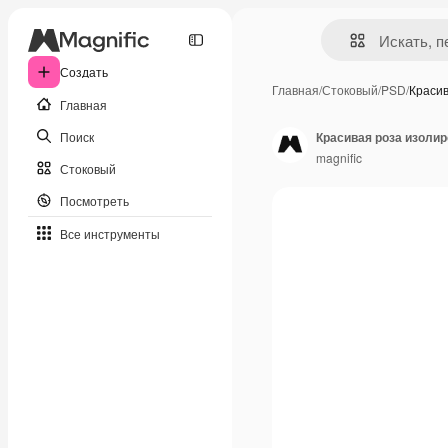
Создать
Главная
/
Стоковый
/
PSD
/
Краси
Главная
Поиск
Красивая роза изоли
magnific
Стоковый
Посмотреть
Все инструменты