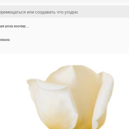
вая роза изолир…
рована