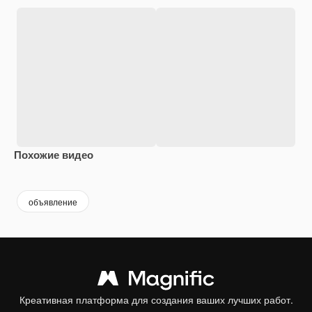
Похожие видео
Premium
Premium
Сгенерировано с помощью ИИ
Premium
Premium
объявление
Креативная платформа для создания ваших лучших работ.