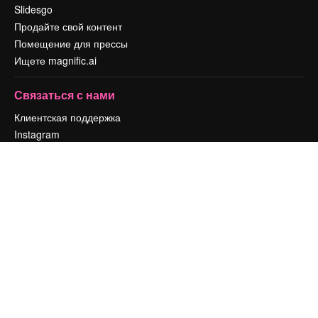
Slidesgo
Продайте свой контент
Помещение для прессы
Ищете magnific.ai
Связаться с нами
Клиентская поддержка
Instagram
YouTube
LinkedIn
TikTok
Discord
X
Reddit
Copyright © 2010-
2026
Freepik Company S.L.U.
Все права защищены
.