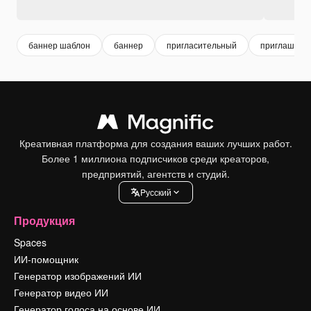
баннер шаблон
баннер
пригласительный
приглашени
Креативная платформа для создания ваших лучших работ.
Более 1 миллиона подписчиков среди креаторов,
предприятий, агентств и студий.
Pусский
Продукция
Spaces
ИИ-помощник
Генератор изображений ИИ
Генератор видео ИИ
Генератор голоса на основе ИИ