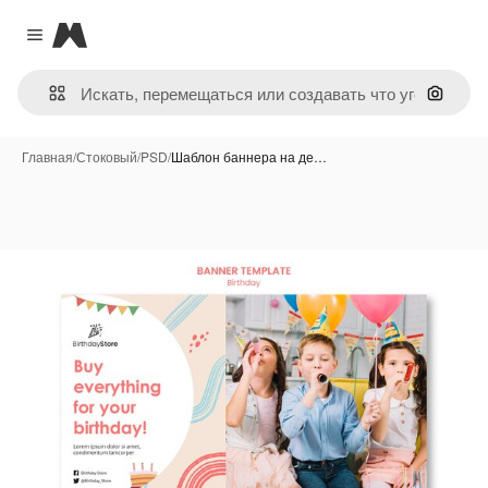
Magnific
Close menu
Поиск 
Главная
/
Стоковый
/
PSD
/
Шаблон баннера на де…