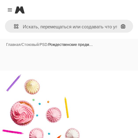
Magnific
Close menu
Поиск 
Главная
/
Стоковый
/
PSD
/
Рождественские предм…