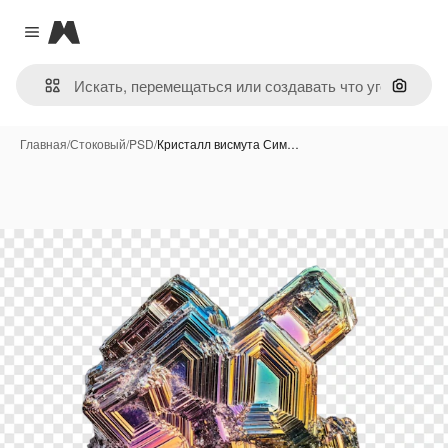
Magnific
Close menu
Поиск 
Главная
/
Стоковый
/
PSD
/
Кристалл висмута Сим…