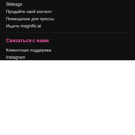
Slidesgo
Продайте свой контент
Помещение для прессы
Ищете magnific.ai
Связаться с нами
Клиентская поддержка
Instagram
YouTube
LinkedIn
TikTok
Discord
X
Reddit
Copyright © 2010-
2026
Freepik Company S.L.U.
Все права защищены
.