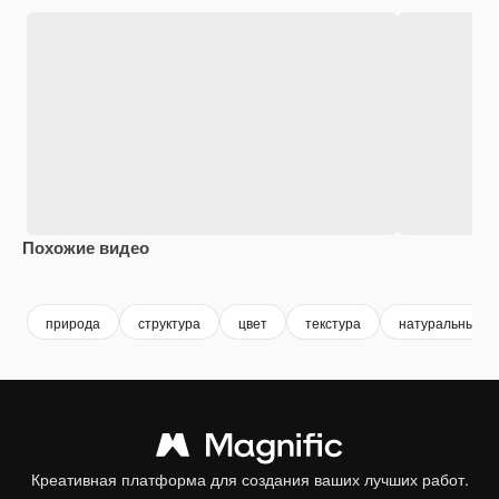
Похожие видео
Premium
Premium
Premium
Premium
Сгенериров
природа
структура
цвет
текстура
натуральный
Креативная платформа для создания ваших лучших работ.