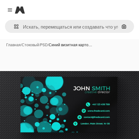
Magnific
Close menu
Поиск 
Главная
/
Стоковый
/
PSD
/
Синий визитная карто…