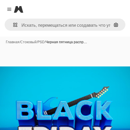
Magnific
Close menu
Поиск 
Главная
/
Стоковый
/
PSD
/
Черная пятница распр…