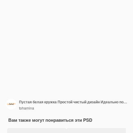
Пустая белая кружка Простой чистый дизайн Идеально подходит для моделей или брендинга Керамическая кружка Питьевая посуда Студийный снимок Изолированный фон Чистый минималист
tohamina
Вам также могут понравиться эти PSD