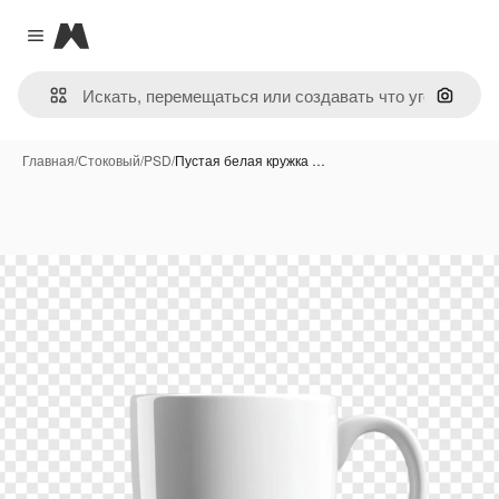
Magnific
Close menu
Поиск 
Главная
/
Стоковый
/
PSD
/
Пустая белая кружка …