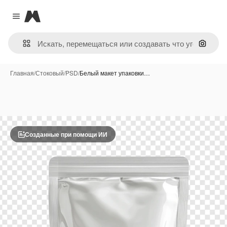
Magnific
Close menu
Поиск 
Главная
/
Стоковый
/
PSD
/
Белый макет упаковки…
Созданные при помощи ИИ