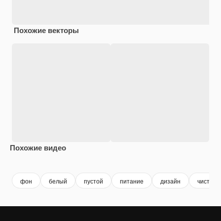
Похожие векторы
Похожие видео
Premium
Premium
Сгенерировано с помощью ИИ
Premium
Premium
фон
белый
пустой
питание
дизайн
чистый