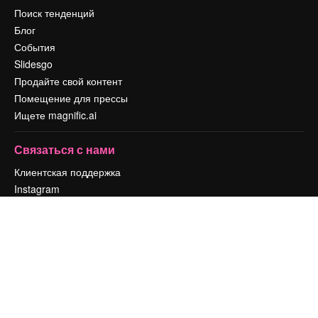
Поиск тенденций
Блог
События
Slidesgo
Продайте свой контент
Помещение для прессы
Ищете magnific.ai
Связаться с нами
Клиентская поддержка
Instagram
YouTube
LinkedIn
TikTok
Discord
X
Reddit