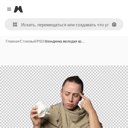
Magnific
Close menu
Поиск 
Главная
/
Стоковый
/
PSD
/
блондинка молодая кр…