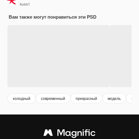
kues1
Вам также могут понравиться эти PSD
холодный
современный
прекрасный
модель
жен