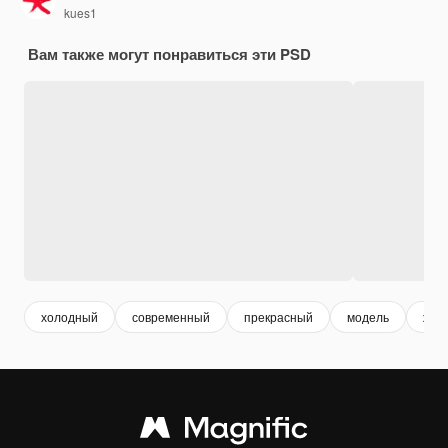
kues1
Вам также могут понравиться эти PSD
холодный
современный
прекрасный
модель
жен