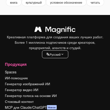
книга
культурный
условное обозначение
читать
ч
Креативная платформа для создания ваших лучших работ.
Более 1 миллиона подписчиков среди креаторов,
предприятий, агентств и студий.
Pусский
Продукция
Spaces
ИИ-помощник
Генератор изображений ИИ
Генератор видео ИИ
Генератор голоса на основе ИИ
Стоковый контент
MCP для Claude/ChatGPT
Новое