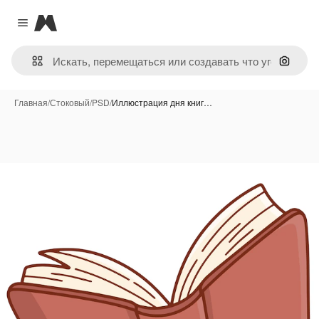
Magnific
Close menu
Поиск 
Главная
/
Стоковый
/
PSD
/
Иллюстрация дня книг…