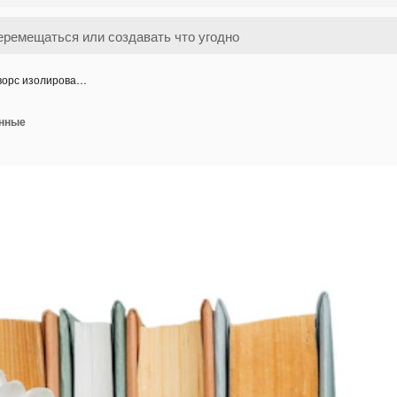
 ворс изолирова…
анные