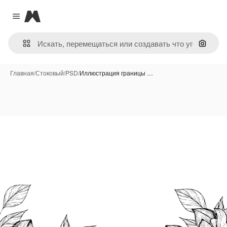
Magnific
Close menu
Поиск 
Главная
/
Стоковый
/
PSD
/
Иллюстрация границы …