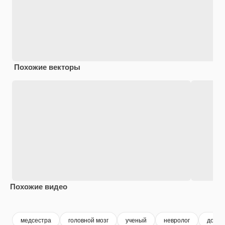
Похожие векторы
Похожие видео
Premium
Premium
Сгенерировано с помощью ИИ
Premium
Premium
Сгенериров
медсестра
головной мозг
ученый
невролог
докто