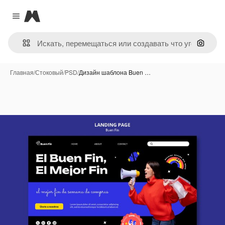
Magnific
Close menu
Поиск 
Главная
/
Стоковый
/
PSD
/
Дизайн шаблона Buen …