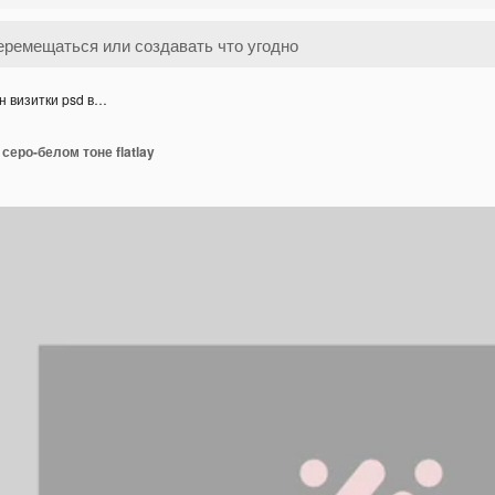
 визитки psd в…
серо-белом тоне flatlay