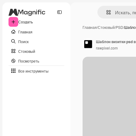
Создать
Главная
/
Стоковый
/
PSD
/
Шаблон
Главная
Поиск
Шаблон визитки psd в 
rawpixel.com
Стоковый
Посмотреть
Все инструменты