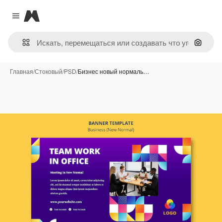
Magnific
Close menu
Поиск 
Главная
/
Стоковый
/
PSD
/
Бизнес новый нормаль…