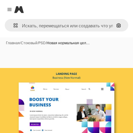
Magnific
Close menu
Поиск 
Главная
/
Стоковый
/
PSD
/
Новая нормальная цел…