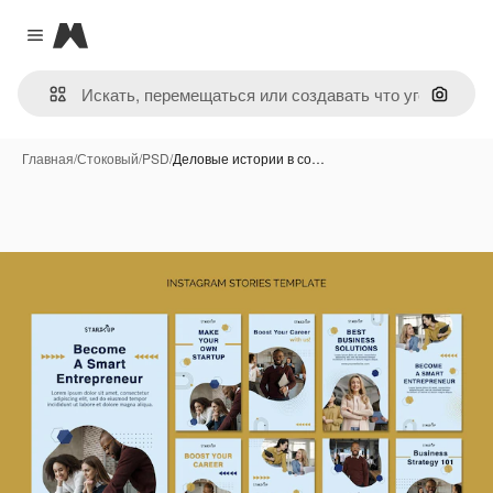
Magnific
Close menu
Поиск 
Главная
/
Стоковый
/
PSD
/
Деловые истории в со…