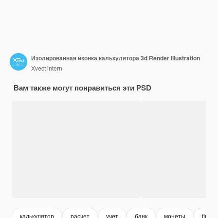
Изолированная иконка калькулятора 3d Render Illustration
Xvect intern
Вам также могут понравиться эти PSD
калькулятор
расчет
учет
банк
монеты
financ