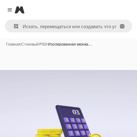
Magnific
Close menu
Поиск 
Главная
/
Стоковый
/
PSD
/
Изолированная иконка…