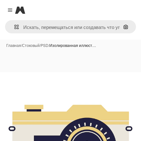
Magnific
Close menu
Поиск 
Главная
/
Стоковый
/
PSD
/
Изолированная иллюст…