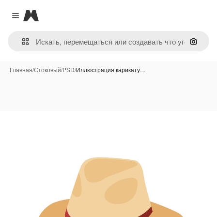
Magnific
Close menu
Поиск 
Главная
/
Стоковый
/
PSD
/
Иллюстрация карикату…