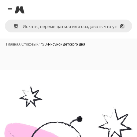
Magnific
Close menu
Поиск 
Главная
/
Стоковый
/
PSD
/
Рисунок детского дня