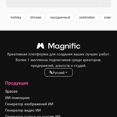
holiday
chinese
праздничный
celebration
новогод
Креативная платформа для создания ваших лучших работ.
Более 1 миллиона подписчиков среди креаторов,
предприятий, агентств и студий.
Pусский
Продукция
Spaces
ИИ-помощник
Генератор изображений ИИ
Генератор видео ИИ
Генератор голоса на основе ИИ