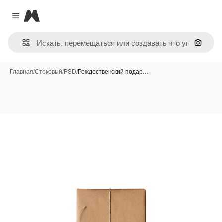
Magnific
Close menu
Поиск 
Главная
/
Стоковый
/
PSD
/
Рождественский подар…