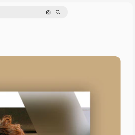
Поиск по изображению
Поиск