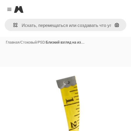
Magnific
Close menu
Поиск 
Главная
/
Стоковый
/
PSD
/
Близкий взгляд на из…