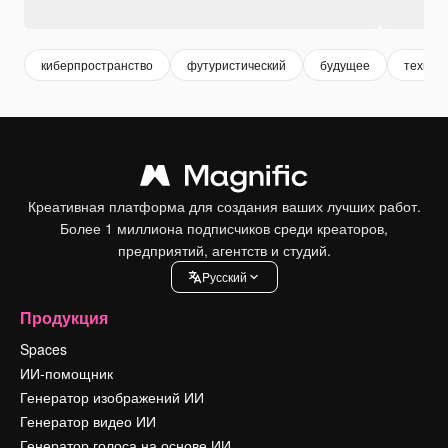
киберпространство
футуристический
будущее
технол
Креативная платформа для создания ваших лучших работ.
Более 1 миллиона подписчиков среди креаторов,
предприятий, агентств и студий.
Pусский
Продукция
Spaces
ИИ-помощник
Генератор изображений ИИ
Генератор видео ИИ
Генератор голоса на основе ИИ