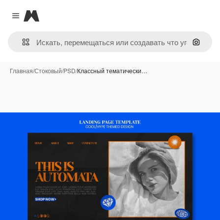
Magnific
Close menu
Поиск 
Главная
/
Стоковый
/
PSD
/
Классный тематически…