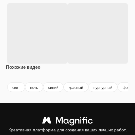
Похожие видео
Premium
Premium
Сгенериров
свет
ночь
синий
красный
пурпурный
фон
Креативная платформа для создания ваших лучших работ.