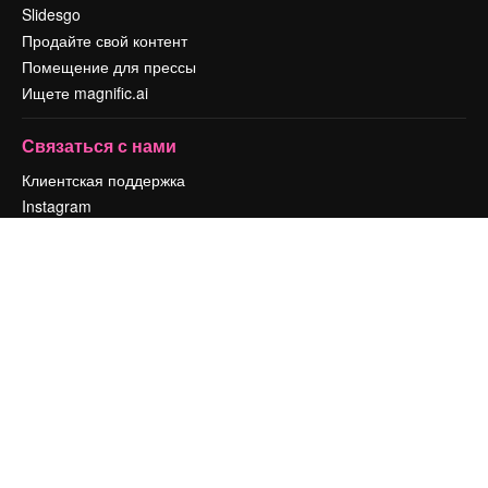
Slidesgo
Продайте свой контент
Помещение для прессы
Ищете magnific.ai
Связаться с нами
Клиентская поддержка
Instagram
YouTube
LinkedIn
TikTok
Discord
X
Reddit
Copyright © 2010-
2026
Freepik Company S.L.U.
Все права защищены
.