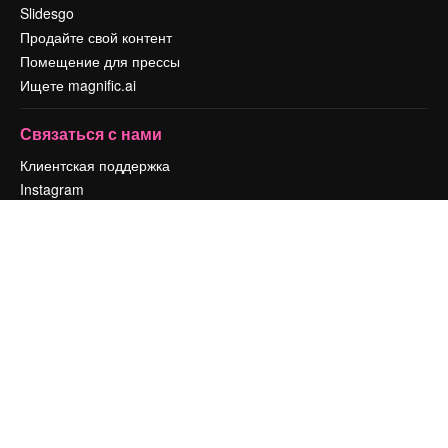
Slidesgo
Продайте свой контент
Помещение для прессы
Ищете magnific.ai
Связаться с нами
Клиентская поддержка
Instagram
YouTube
LinkedIn
TikTok
Discord
X
Reddit
Copyright © 2010-
2026
Freepik Company S.L.U.
Все права защищены
.