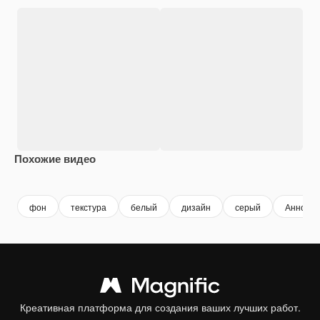
Похожие видео
Premium
Premium
Premium
Premium
фон
текстура
белый
дизайн
серый
Аннотац
Креативная платформа для создания ваших лучших работ.