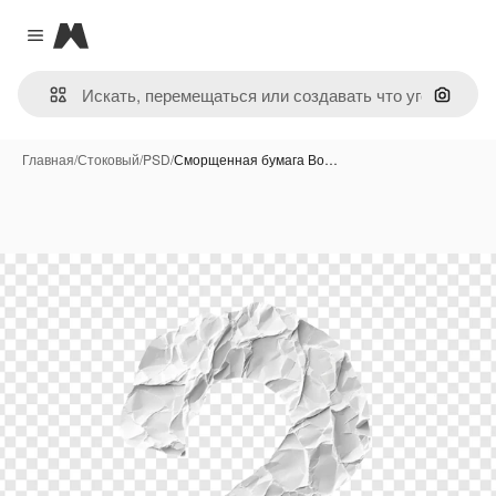
Magnific
Close menu
Поиск 
Главная
/
Стоковый
/
PSD
/
Сморщенная бумага Во…