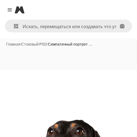
Magnific
Close menu
Поиск 
Главная
/
Стоковый
/
PSD
/
Симпатичный портрет …