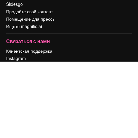
Slidesgo
Продайте свой контент
Помещение для прессы
Ищете magnific.ai
Связаться с нами
Клиентская поддержка
Instagram
YouTube
LinkedIn
TikTok
Discord
X
Reddit
Copyright © 2010-
2026
Freepik Company S.L.U.
Все права защищены
.