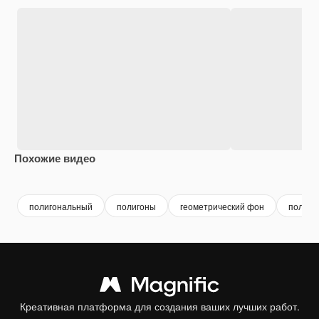
Похожие видео
Premium
Premium
Premium
Premium
полигональный
полигоны
геометрический фон
полиго
Креативная платформа для создания ваших лучших работ.