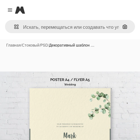
Magnific
Close menu
Поиск 
Главная
/
Стоковый
/
PSD
/
Декоративный шаблон …