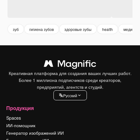
зуб
гигиена зубов
здоровые зубы
health
медицин
Креативная платформа для создания ваших лучших работ.
Более 1 миллиона подписчиков среди креаторов,
предприятий, агентств и студий.
Pусский
Продукция
Spaces
ИИ-помощник
Генератор изображений ИИ