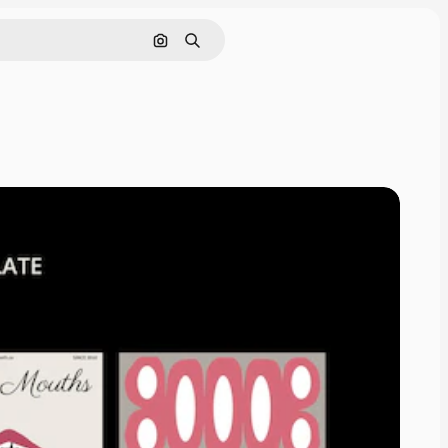
Поиск по изображению
Поиск