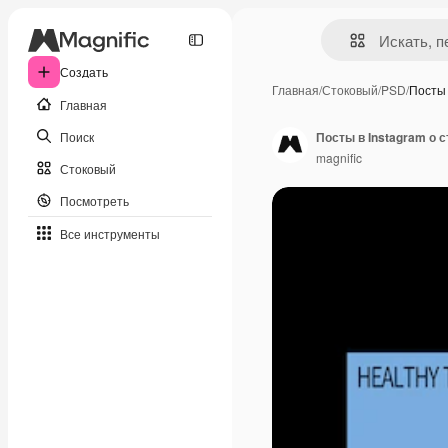
Создать
Главная
/
Стоковый
/
PSD
/
Посты 
Главная
Поиск
Посты в Instagram о 
magnific
Стоковый
Посмотреть
Все инструменты