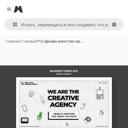
Magnific
Close menu
Поиск 
Главная
/
Стоковый
/
PSD
/
Дизайн-агентство гор…