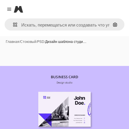
Magnific
Close menu
Поиск 
Главная
/
Стоковый
/
PSD
/
Дизайн шаблона студи…