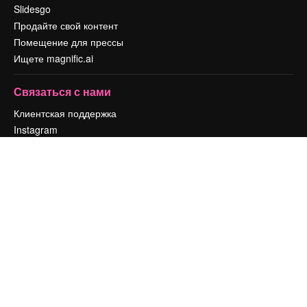
Slidesgo
Продайте свой контент
Помещение для прессы
Ищете magnific.ai
Связаться с нами
Клиентская поддержка
Instagram
YouTube
LinkedIn
TikTok
Discord
X
Reddit
Copyright © 2010-
2026
Freepik Company S.L.U.
Все права защищены
.