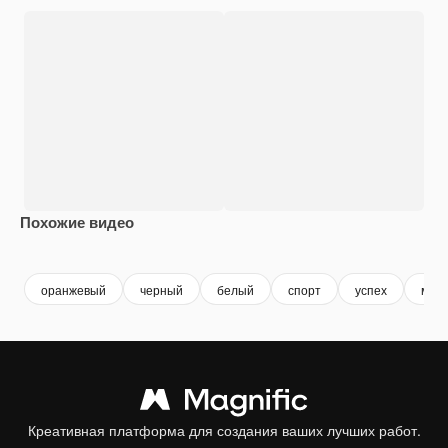
Похожие видео
Premium
Premium
Premium
Premium
оранжевый
черный
белый
спорт
успех
мощ
Креативная платформа для создания ваших лучших работ.