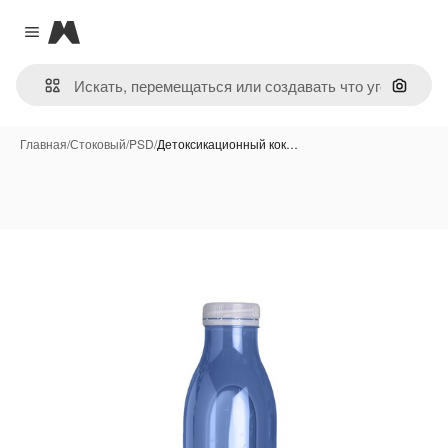
Magnific
Close menu
Поиск 
Главная
/
Стоковый
/
PSD
/
Детоксикационный кок…