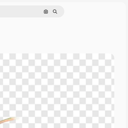
Поиск по изображению
Поиск