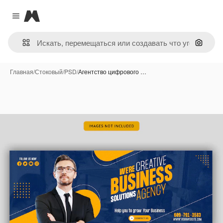
Magnific
Close menu
Поиск 
Главная
/
Стоковый
/
PSD
/
Агентство цифрового …