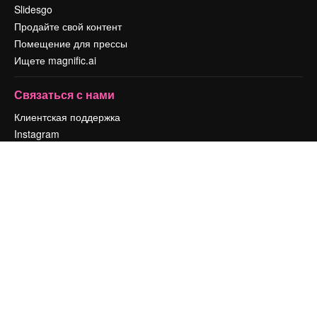
Slidesgo
Продайте свой контент
Помещение для прессы
Ищете magnific.ai
Связаться с нами
Клиентская поддержка
Instagram
YouTube
LinkedIn
TikTok
Discord
X
Reddit
Copyright © 2010-
2026
Freepik Company S.L.U.
Все права защищены
.