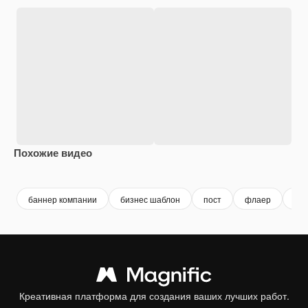
Похожие видео
Premium
Premium
Premium
Premium
баннер компании
бизнес шаблон
пост
флаер
ша
Креативная платформа для создания ваших лучших работ.