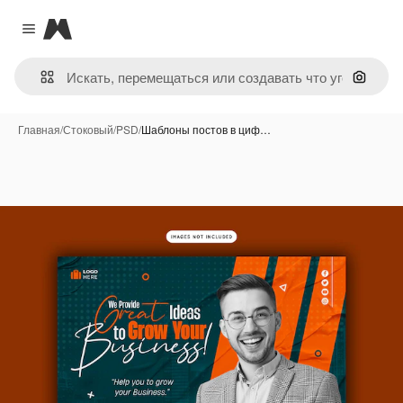
Magnific
Close menu
Поиск 
Главная
/
Стоковый
/
PSD
/
Шаблоны постов в циф…