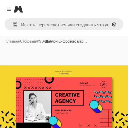
Magnific
Close menu
Поиск 
Главная
/
Стоковый
/
PSD
/
Шаблон цифрового мар…